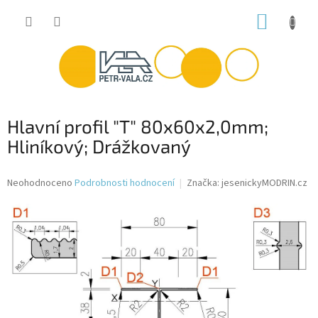
Přejít
NÁKUP
na
obsah
KOŠÍK
Hlavní profil "T" 80x60x2,0mm;
Hliníkový; Drážkovaný
Průměrné
Neohodnoceno
Podrobnosti hodnocení
Značka:
jesenickyMODRIN.cz
hodnocení
produktu
je
0,0
z
5
hvězdiček.