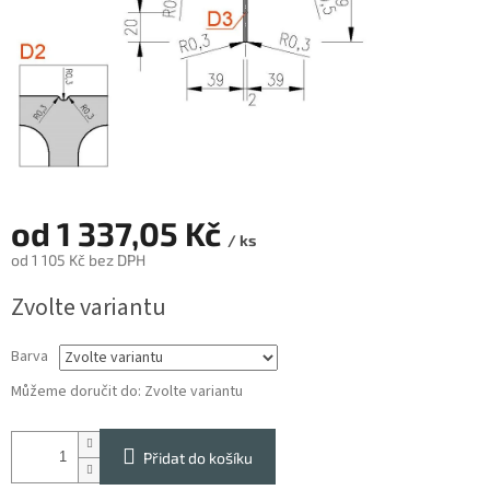
od
1 337,05 Kč
/ ks
od
1 105 Kč
bez DPH
Měrná
Zvolte variantu
cena:
Barva
Můžeme doručit do:
Zvolte variantu
Přidat do košíku