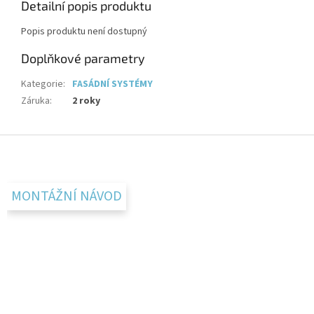
Detailní popis produktu
Popis produktu není dostupný
Doplňkové parametry
Kategorie
:
FASÁDNÍ SYSTÉMY
Záruka
:
2 roky
Z
á
p
a
MONTÁŽNÍ NÁVOD
t
í