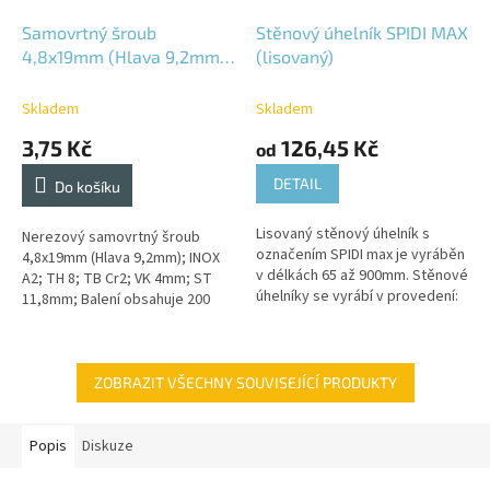
Samovrtný šroub
Stěnový úhelník SPIDI MAX
4,8x19mm (Hlava 9,2mm);
(lisovaný)
Nerez A2;
Skladem
Skladem
3,75 Kč
126,45 Kč
od
DETAIL
Do košíku
Lisovaný stěnový úhelník s
Nerezový samovrtný šroub
označením SPIDI max je vyráběn
4,8x19mm (Hlava 9,2mm); INOX
v délkách 65 až 900mm. Stěnové
A2; TH 8; TB Cr2; VK 4mm; ST
úhelníky se vyrábí v provedení:
11,8mm; Balení obsahuje 200
Hliníkový - bez povrchové
kusů;
úpravy; (Tepelná vodivost λ...
ZOBRAZIT VŠECHNY SOUVISEJÍCÍ PRODUKTY
Popis
Diskuze