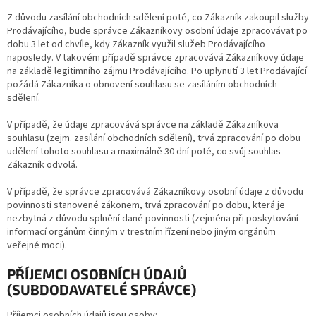
Z důvodu zasílání obchodních sdělení poté, co Zákazník zakoupil služby
Prodávajícího, bude správce Zákazníkovy osobní údaje zpracovávat po
dobu 3 let od chvíle, kdy Zákazník využil služeb Prodávajícího
naposledy. V takovém případě správce zpracovává Zákazníkovy údaje
na základě legitimního zájmu Prodávajícího. Po uplynutí 3 let Prodávající
požádá Zákazníka o obnovení souhlasu se zasíláním obchodních
sdělení.
V případě, že údaje zpracovává správce na základě Zákazníkova
souhlasu (zejm. zasílání obchodních sdělení), trvá zpracování po dobu
udělení tohoto souhlasu a maximálně 30 dní poté, co svůj souhlas
Zákazník odvolá.
V případě, že správce zpracovává Zákazníkovy osobní údaje z důvodu
povinnosti stanovené zákonem, trvá zpracování po dobu, která je
nezbytná z důvodu splnění dané povinnosti (zejména při poskytování
informací orgánům činným v trestním řízení nebo jiným orgánům
veřejné moci).
PŘÍJEMCI OSOBNÍCH ÚDAJŮ
(SUBDODAVATELÉ SPRÁVCE)
Příjemci osobních údajů jsou osoby: