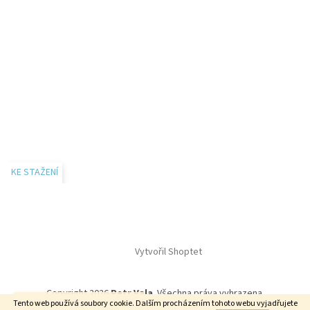
KE STAŽENÍ
Vytvořil Shoptet
Copyright 2026
Petr Vala
. Všechna práva vyhrazena.
E-SHOP je právě ve výstavbě.
Tento web používá soubory cookie. Dalším procházením tohoto webu vyjadřujete