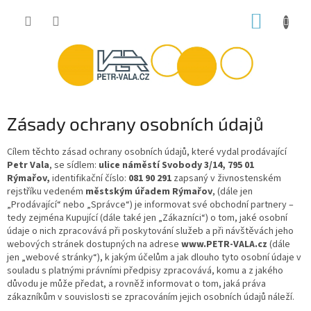
Přejít
NÁKUP
na
obsah
KOŠÍK
Zásady ochrany osobních údajů
Cílem těchto zásad ochrany osobních údajů, které vydal prodávající
Petr Vala
, se sídlem:
ulice náměstí Svobody 3/14, 795 01
Rýmařov,
identifikační číslo:
081 90 291
zapsaný v živnostenském
rejstříku vedeném
městským úřadem Rýmařov
, (dále jen
„Prodávající“ nebo „Správce“) je informovat své obchodní partnery –
tedy zejména Kupující (dále také jen „Zákazníci“) o tom, jaké osobní
údaje o nich zpracovává při poskytování služeb a při návštěvách jeho
webových stránek dostupných na adrese
www.PETR-VALA.cz
(dále
jen „webové stránky“), k jakým účelům a jak dlouho tyto osobní údaje v
souladu s platnými právními předpisy zpracovává, komu a z jakého
důvodu je může předat, a rovněž informovat o tom, jaká práva
zákazníkům v souvislosti se zpracováním jejich osobních údajů náleží.