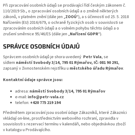
Při zpracování osobních údajů se prodávající řídí českým zákonem č.
110/2019 Sb., o zpracování osobních údajů a o změně některých
zákonů, v platném znění (dále jen „
ZOOÚ
“), a s účinností od 25. 5. 2018
Nařízením (EU) 2016/679, o ochraně fyzických osob v souvislosti se
zpracováním osobních údajů a o volném pohybu těchto údajů a o
zrušení směrnice 95/46/ES (dále jen „
Nařízení GDPR
“).
SPRÁVCE OSOBNÍCH ÚDAJŮ
Správcem osobních údajů je shora uvedený
Petr Vala
, se
sídlem
náměstí Svobody 3/14, 795 01 Rýmařov, IČ: 081 90 291
,
zapsaný v živnostenském rejstříku u
městského úřadu Rýmařov
.
Kontaktní údaje správce jsou:
adresa:
náměstí Svobody 3/14, 795 01 Rýmařov
e-mail:
info@petr-vala.cz
telefon:
+420 775 219 194
Předmětem zpracování jsou osobní údaje Zákazníků, které Zákazníci
vkládají on-line, prostřednictvím webového rozhraní, zpravidla v
souvislosti s rezervací termínu v kalendáři, nebo objednávkou zboží
v katalogu u Prodávajícího.