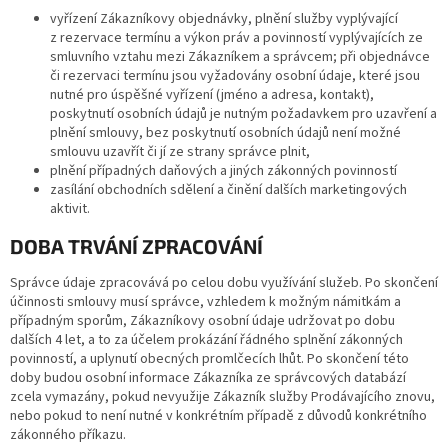
vyřízení Zákazníkovy objednávky, plnění služby vyplývající
z rezervace termínu a výkon práv a povinností vyplývajících ze
smluvního vztahu mezi Zákazníkem a správcem; při objednávce
či rezervaci termínu jsou vyžadovány osobní údaje, které jsou
nutné pro úspěšné vyřízení (jméno a adresa, kontakt),
poskytnutí osobních údajů je nutným požadavkem pro uzavření a
plnění smlouvy, bez poskytnutí osobních údajů není možné
smlouvu uzavřít či jí ze strany správce plnit,
plnění případných daňových a jiných zákonných povinností
zasílání obchodních sdělení a činění dalších marketingových
aktivit.
DOBA TRVÁNÍ ZPRACOVÁNÍ
Správce údaje zpracovává po celou dobu využívání služeb. Po skončení
účinnosti smlouvy musí správce, vzhledem k možným námitkám a
případným sporům, Zákazníkovy osobní údaje udržovat po dobu
dalších 4 let, a to za účelem prokázání řádného splnění zákonných
povinností, a uplynutí obecných promlčecích lhůt. Po skončení této
doby budou osobní informace Zákazníka ze správcových databází
zcela vymazány, pokud nevyužije Zákazník služby Prodávajícího znovu,
nebo pokud to není nutné v konkrétním případě z důvodů konkrétního
zákonného příkazu.