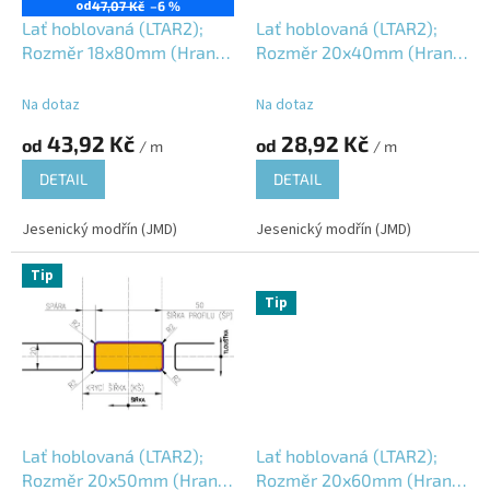
o
od
47,07 Kč
–6 %
d
Lať hoblovaná (LTAR2);
Lať hoblovaná (LTAR2);
u
Rozměr 18x80mm (Hrana
Rozměr 20x40mm (Hrana
k
R2); Jesenický modřín
R2); Vlhkost 16±3%;
t
(JMD); Vlhkost 16±3%;
Na dotaz
Na dotaz
ů
43,92 Kč
28,92 Kč
od
od
/ m
/ m
DETAIL
DETAIL
Jesenický modřín (JMD)
Jesenický modřín (JMD)
Tip
Sleva
Tip
Lať hoblovaná (LTAR2);
Lať hoblovaná (LTAR2);
Rozměr 20x50mm (Hrana
Rozměr 20x60mm (Hrana