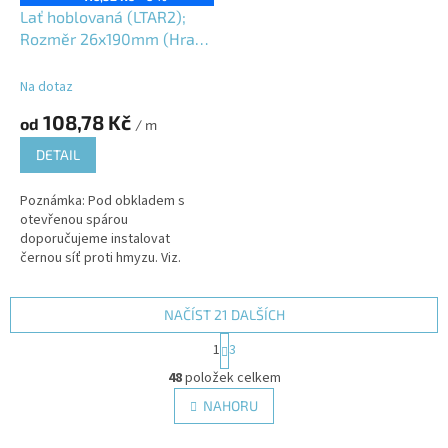
Lať hoblovaná (LTAR2);
Rozměr 26x190mm (Hrana
R2); Jesenický modřín
(JMD); Vlhkost 16±3%;
Na dotaz
108,78 Kč
od
/ m
DETAIL
Poznámka: Pod obkladem s
otevřenou spárou
doporučujeme instalovat
černou síť proti hmyzu. Viz.
produktový list: 06YPL-SPH01;
NAČÍST 21 DALŠÍCH
S
1
3
t
O
r
48
položek celkem
v
á
l
NAHORU
n
á
k
d
o