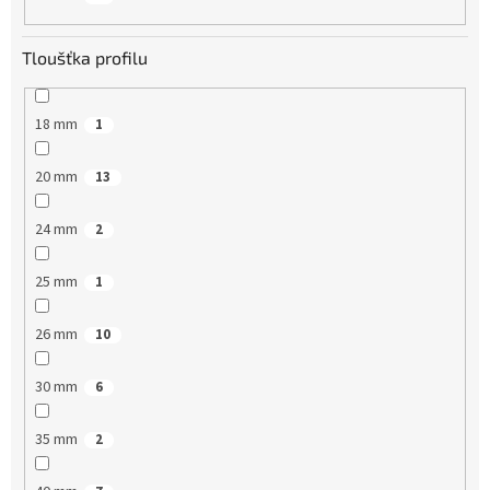
Tloušťka profilu
18 mm
1
20 mm
13
24 mm
2
25 mm
1
26 mm
10
30 mm
6
35 mm
2