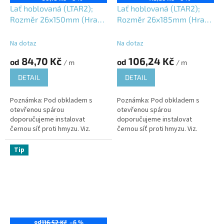
Lať hoblovaná (LTAR2);
Lať hoblovaná (LTAR2);
Rozměr 26x150mm (Hrana
Rozměr 26x185mm (Hrana
R2); Jesenický modřín
R2); Jesenický modřín
(JMD); Vlhkost 16±3%;
(JMD); Vlhkost 16±3%;
Na dotaz
Na dotaz
84,70 Kč
106,24 Kč
od
od
/ m
/ m
DETAIL
DETAIL
Poznámka: Pod obkladem s
Poznámka: Pod obkladem s
otevřenou spárou
otevřenou spárou
doporučujeme instalovat
doporučujeme instalovat
černou síť proti hmyzu. Viz.
černou síť proti hmyzu. Viz.
produktový list: 06YPL-SPH01;
produktový list: 06YPL-SPH01;
Tip
od
116,52 Kč
–6 %