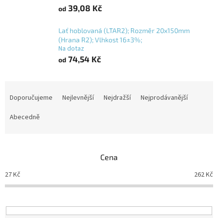
39,08 Kč
od
Lať hoblovaná (LTAR2); Rozměr 20x150mm
(Hrana R2); Vlhkost 16±3%;
Na dotaz
74,54 Kč
od
Ř
a
Doporučujeme
Nejlevnější
Nejdražší
Nejprodávanější
z
e
Abecedně
n
í
p
Cena
r
o
27
Kč
262
Kč
d
u
k
t