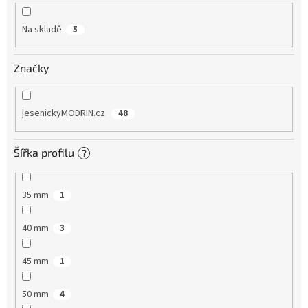
ů
Na skladě
5
Značky
jesenickyMODRIN.cz
48
Šířka profilu
?
35 mm
1
40 mm
3
45 mm
1
50 mm
4