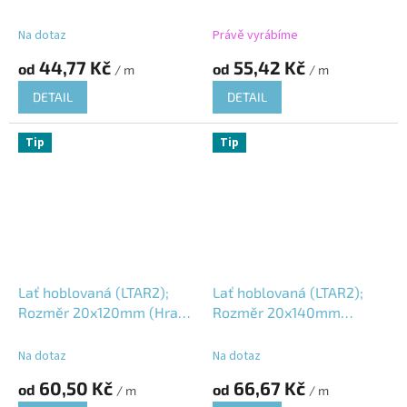
(Hrana R2); Jesenický
R2); Jesenický modřín
modřín (JMD); Vlhkost
(JMD); Vlhkost 16±3%;
Na dotaz
Právě vyrábíme
16±3%;
44,77 Kč
55,42 Kč
od
od
/ m
/ m
DETAIL
DETAIL
Tip
Tip
Lať hoblovaná (LTAR2);
Lať hoblovaná (LTAR2);
Rozměr 20x120mm (Hrana
Rozměr 20x140mm
R2); Jesenický modřín
(Hrana R2); Vlhkost
(JMD); Vlhkost 16±3%;
16±3%;
Na dotaz
Na dotaz
60,50 Kč
66,67 Kč
od
od
/ m
/ m