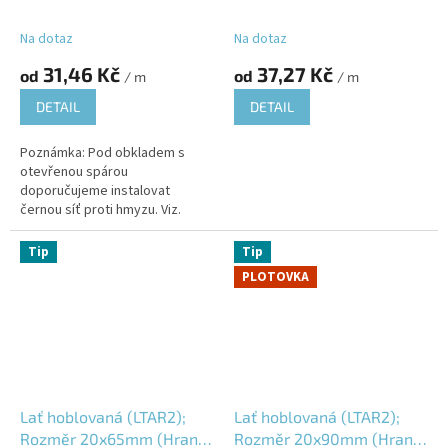
R2); Jesenický modřín
R2); Jesenický modřín
(JMD); Vlhkost 16±3%;
(JMD); Vlhkost 16±3%;
Na dotaz
Na dotaz
31,46 Kč
37,27 Kč
od
od
/ m
/ m
DETAIL
DETAIL
Poznámka: Pod obkladem s
otevřenou spárou
doporučujeme instalovat
černou síť proti hmyzu. Viz.
produktový list: 06YPL-SPH01;
Tip
Tip
PLOTOVKA
Lať hoblovaná (LTAR2);
Lať hoblovaná (LTAR2);
Rozměr 20x65mm (Hrana
Rozměr 20x90mm (Hrana