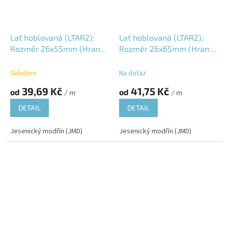
Lať hoblovaná (LTAR2);
Lať hoblovaná (LTAR2);
Rozměr 26x55mm (Hrana
Rozměr 26x65mm (Hrana
R2); Vlhkost 16±3%;
R2); Vlhkost 16±3%;
Skladem
Na dotaz
39,69 Kč
41,75 Kč
od
od
/ m
/ m
DETAIL
DETAIL
Jesenický modřín (JMD)
Jesenický modřín (JMD)