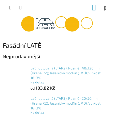
Přejít
NÁKUP
na
obsah
KOŠÍK
Fasádní LATĚ
Nejprodávanější
Lať hoblovaná (LTAR2); Rozměr 40x120mm
(Hrana R2); Jesenický modřín (JMD); Vlhkost
16±3%;
Na dotaz
103,82 Kč
od
Lať hoblovaná (LTAR2); Rozměr 20x70mm
(Hrana R2); Jesenický modřín (JMD); Vlhkost
16±3%;
Na dotaz