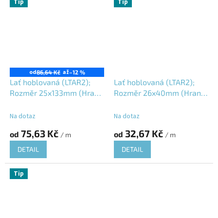
Tip
Tip
od
až
86,64 Kč
–12 %
Lať hoblovaná (LTAR2);
Lať hoblovaná (LTAR2);
Rozměr 25x133mm (Hrana
Rozměr 26x40mm (Hrana
R2); Jesenický modřín
R2); Jesenický modřín
(JMD); Vlhkost 16±3%;
(JMD); Vlhkost 16±3%;
Na dotaz
Na dotaz
75,63 Kč
32,67 Kč
od
od
/ m
/ m
DETAIL
DETAIL
Tip