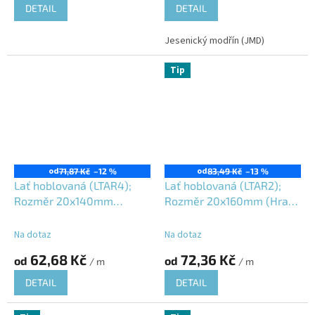
DETAIL
DETAIL
Jesenický modřín (JMD)
Tip
od
od
71,87 Kč
–12 %
83,49 Kč
–13 %
Lať hoblovaná (LTAR4);
Lať hoblovaná (LTAR2);
Rozměr 20x140mm
Rozměr 20x160mm (Hrana
(Hrana R4); Jesenický
R2); Jesenický modřín
modřín (JMD); Vlhkost
(JMD); Vlhkost 16±3%;
Na dotaz
Na dotaz
16±3%;
62,68 Kč
72,36 Kč
od
od
/ m
/ m
DETAIL
DETAIL