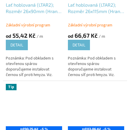
Lať hoblovaná (LTAR2);
Lať hoblovaná (LTAR2);
Rozměr 26x90mm (Hrana
Rozměr 26x115mm (Hrana
R2); Jesenický modřín
R2); Jesenický modřín
(JMD); Vlhkost 16±3%;
(JMD); Vlhkost 16±3%;
Základní výrobní program
Základní výrobní program
55,42 Kč
66,67 Kč
od
od
/ m
/ m
DETAIL
DETAIL
Poznámka: Pod obkladem s
Poznámka: Pod obkladem s
otevřenou spárou
otevřenou spárou
doporučujeme instalovat
doporučujeme instalovat
černou síť proti hmyzu. Viz.
černou síť proti hmyzu. Viz.
produktový list: 06YPL-SPH01;
produktový list: 06YPL-SPH01;
Tip
od
od
90,75 Kč
–6 %
113,86 Kč
–6 %