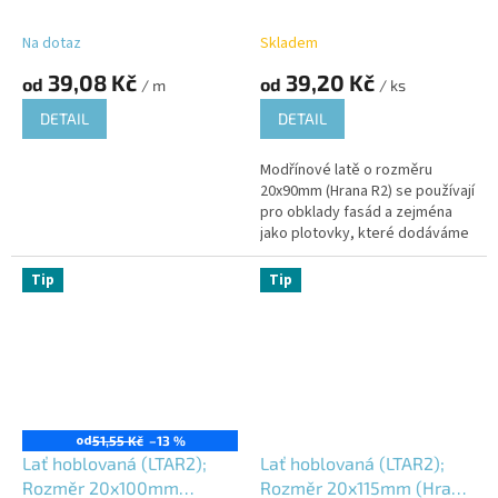
R2); Jesenický modřín
R2); Jesenický modřín
(JMD); Vlhkost 16±3%;
(JMD); Vlhkost 16±3%;
Na dotaz
Skladem
39,08 Kč
39,20 Kč
od
od
/ m
/ ks
DETAIL
DETAIL
Modřínové latě o rozměru
20x90mm (Hrana R2) se používají
pro obklady fasád a zejména
jako plotovky, které dodáváme
v délkách: 0,8m / 1,0m / 1,2m /
1,5m / 1,8m a jejich...
Tip
Tip
od
51,55 Kč
–13 %
Lať hoblovaná (LTAR2);
Lať hoblovaná (LTAR2);
Rozměr 20x100mm
Rozměr 20x115mm (Hrana