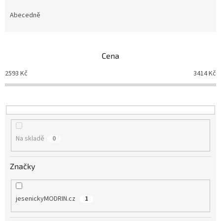
z
e
Abecedně
n
í
p
Cena
r
o
2593
Kč
3414
Kč
d
u
k
t
ů
Na skladě
0
Značky
jesenickyMODRIN.cz
1