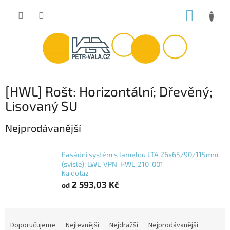
Přejít
NÁKUP
na
obsah
KOŠÍK
[HWL] Rošt: Horizontální; Dřevěný;
Lisovaný SU
Nejprodávanější
Fasádní systém s lamelou LTA 26x65/90/115mm
(svisle); LWL-VPN-HWL-210-001
Na dotaz
2 593,03 Kč
od
Ř
a
Doporučujeme
Nejlevnější
Nejdražší
Nejprodávanější