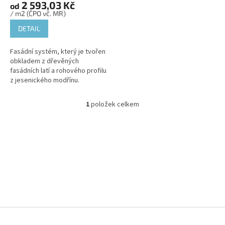
2 593,03 Kč
od
/ m2 (ČPO vč. MR)
DETAIL
Fasádní systém, který je tvořen
obkladem z dřevěných
fasádních latí a rohového profilu
z jesenického modřínu.
Upevnění lamel je viditelné
pomocí nerezových
1
položek celkem
O
samovrtných vrutů....
v
l
á
d
a
c
í
p
r
v
Z
k
á
y