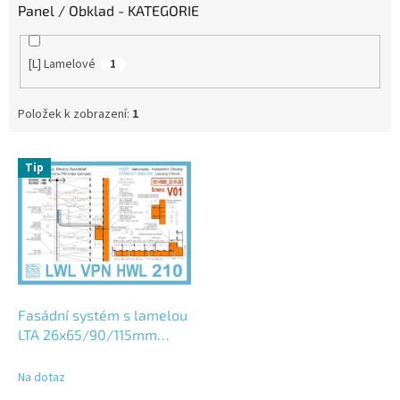
Panel / Obklad - KATEGORIE
[L] Lamelové
1
Položek k zobrazení:
1
V
Tip
ý
p
i
s
p
r
o
d
Fasádní systém s lamelou
u
LTA 26x65/90/115mm
k
(svisle); LWL-VPN-HWL-
t
210-001
Na dotaz
ů