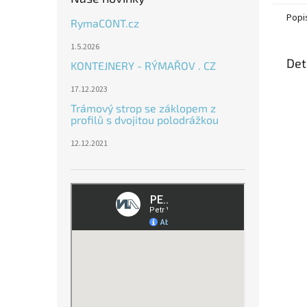
Popi
RymaCONT.cz
1.5.2026
Det
KONTEJNERY - RÝMAŘOV . CZ
17.12.2023
Trámový strop se záklopem z
profilů s dvojitou polodrážkou
12.12.2021