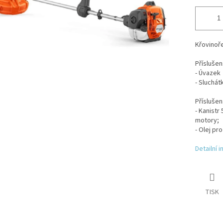
Křovinoře
Příslušens
- Úvazek
- Sluchát
Příslušen
- Kanistr
motory;
- Olej pr
Detailní 
TISK