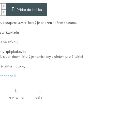
Přidat do košíku
z Husqarna 525rx, který je osazen nožem / strunou.
tví (základní):
ka se síťkou;
ství (příplatkové):
 5L s benzínem, který je namíchaný s olejem pro 2-taktní
o 2-taktní motory;
informace
ZEPTAT SE
SDÍLET