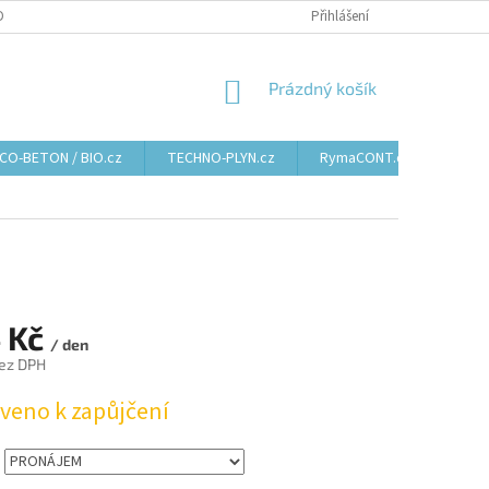
DAJŮ
Přihlášení
NÁKUPNÍ
Prázdný košík
KOŠÍK
CO-BETON / BIO.cz
TECHNO-PLYN.cz
RymaCONT.cz
 Kč
/ den
ez DPH
aveno k zapůjčení