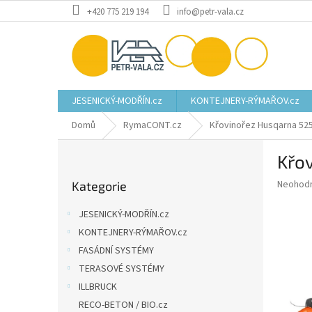
Přejít
+420 775 219 194
info@petr-vala.cz
na
obsah
JESENICKÝ-MODŘÍN.cz
KONTEJNERY-RÝMAŘOV.cz
Domů
RymaCONT.cz
Křovinořez Husqarna 52
P
Křo
o
Přeskočit
s
Průměr
Neohod
Kategorie
kategorie
t
hodnoce
r
produkt
JESENICKÝ-MODŘÍN.cz
a
je
KONTEJNERY-RÝMAŘOV.cz
0,0
n
z
FASÁDNÍ SYSTÉMY
n
5
í
TERASOVÉ SYSTÉMY
hvězdič
p
ILLBRUCK
a
RECO-BETON / BIO.cz