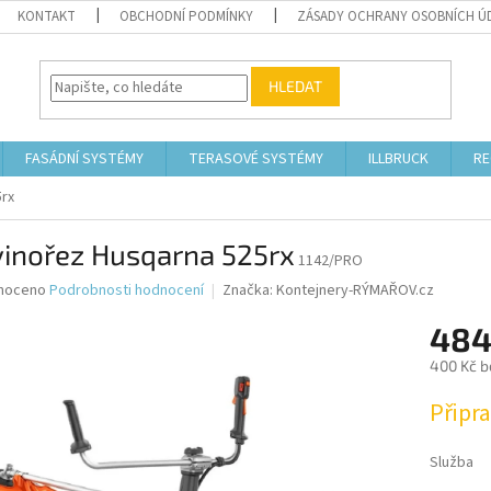
KONTAKT
OBCHODNÍ PODMÍNKY
ZÁSADY OCHRANY OSOBNÍCH Ú
HLEDAT
FASÁDNÍ SYSTÉMY
TERASOVÉ SYSTÉMY
ILLBRUCK
RE
5rx
vinořez Husqarna 525rx
1142/PRO
né
noceno
Podrobnosti hodnocení
Značka:
Kontejnery-RÝMAŘOV.cz
ní
484
u
400 Kč b
Měrná
Připr
cena:
ek.
Služba