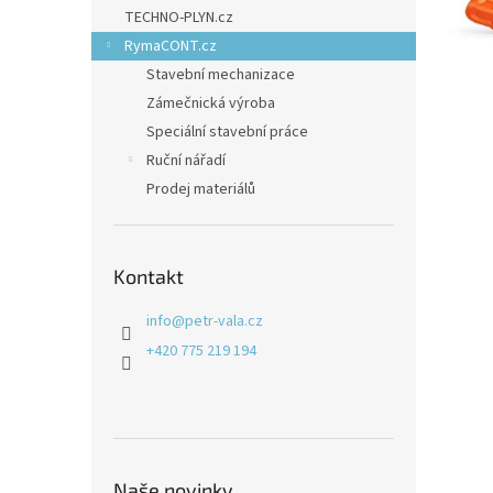
n
TECHNO-PLYN.cz
e
RymaCONT.cz
l
Stavební mechanizace
Zámečnická výroba
Speciální stavební práce
Ruční nářadí
Prodej materiálů
Kontakt
info
@
petr-vala.cz
+420 775 219 194
Naše novinky