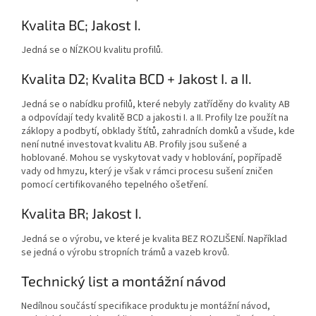
Kvalita BC; Jakost I.
Jedná se o NÍZKOU kvalitu profilů.
Kvalita D2; Kvalita BCD + Jakost I. a II.
Jedná se o nabídku profilů, které nebyly zatříděny do kvality AB
a odpovídají tedy kvalitě BCD a jakosti I. a II. Profily lze použít na
záklopy a podbytí, obklady štítů, zahradních domků a všude, kde
není nutné investovat kvalitu AB. Profily jsou sušené a
hoblované. Mohou se vyskytovat vady v hoblování, popřípadě
vady od hmyzu, který je však v rámci procesu sušení zničen
pomocí certifikovaného tepelného ošetření.
Kvalita BR; Jakost I.
Jedná se o výrobu, ve které je kvalita BEZ ROZLIŠENÍ. Například
se jedná o výrobu stropních trámů a vazeb krovů.
Technický list a montážní návod
Nedílnou součástí specifikace produktu je montážní návod,