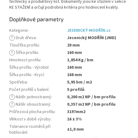
technický a produktový list. Dokumenty jsou ke stažení v sekce
KE STAŽENÍ a určují podrobná kritéria pro hodnocení kvality.
Doplňkové parametry
Kategorie
:
JESENICKÝ-MODŘÍN.cz
?
Druh dřeva
:
Jesenický MODŘÍN (JMD)
Tloušťka profilu
:
20 mm
?
Šířka profilu
:
160 mm
Hmotnost profilu
:
1,854 Kg / bm
Šířka profilu - Výrobní
:
160 mm
Šířka profilu - Krycí
:
168 mm
Spotřeba
:
5,95 bm / m2
Počet profilů v balení
:
5 profilů
?
Nátěr jednostranný
:
0,200 m2 NP / bm profilu
?
Nátěr oboustranný
:
0,357 m2 NP / bm profilu
Průřezová plocha profilu
:
3197mm2
Vlhkost v době výroby
:
16 ± 3%
Tolerance rozměrů při
±1,0 mm
hoblování
: