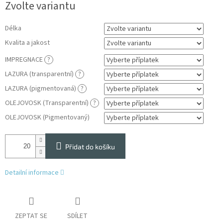
Zvolte variantu
cena:
Délka
Kvalita a jakost
IMPREGNACE
?
LAZURA (transparentní)
?
LAZURA (pigmentovaná)
?
OLEJOVOSK (Transparentní)
?
OLEJOVOSK (Pigmentovaný)
Přidat do košíku
Detailní informace
ZEPTAT SE
SDÍLET