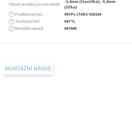
-2,0mm (tloušťka); -5,0mm
Cílové rozměry po seschnutí
:
(šířka)
?
Produktový list
:
06YPL-LTAR2-020160
?
Technický list
:
06YTL
?
Montážní návod
:
06YMN
Z
á
p
a
MONTÁŽNÍ NÁVOD
t
í