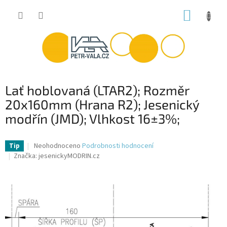
Přejít
NÁKUP
na
obsah
KOŠÍK
Lať hoblovaná (LTAR2); Rozměr
20x160mm (Hrana R2); Jesenický
modřín (JMD); Vlhkost 16±3%;
Průměrné
Neohodnoceno
Podrobnosti hodnocení
Tip
hodnocení
Značka:
jesenickyMODRIN.cz
produktu
je
0,0
z
5
hvězdiček.