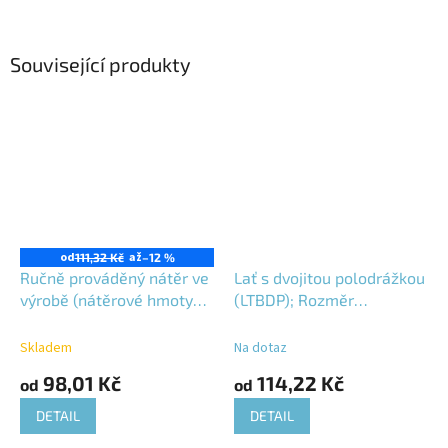
Související produkty
od
až
111,32 Kč
–12 %
Ručně prováděný nátěr ve
Lať s dvojitou polodrážkou
výrobě (nátěrové hmoty
(LTBDP); Rozměr
na ředidlové bázi)
40x140mm; Jesenický
modřín (JMD); Vlhkost
Skladem
Na dotaz
16±3%;
98,01 Kč
114,22 Kč
od
od
DETAIL
DETAIL