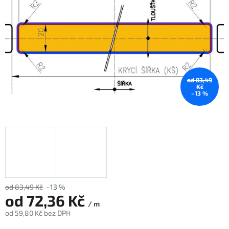
od 83,49
Kč
–13 %
od 83,49 Kč
–13 %
od
72,36 Kč
/ m
od
59,80 Kč
bez DPH
Měrná