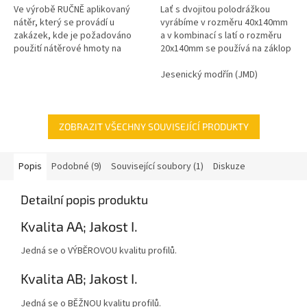
Ve výrobě RUČNĚ aplikovaný
Lať s dvojitou polodrážkou
nátěr, který se provádí u
vyrábíme v rozměru 40x140mm
zakázek, kde je požadováno
a v kombinací s latí o rozměru
použití nátěrové hmoty na
20x140mm se používá na záklop
ředidlové bázi, popřípadě u
trámového stropu.
zakázek s celkovou natíranou
Jesenický modřín (JMD)
plochou do...
ZOBRAZIT VŠECHNY SOUVISEJÍCÍ PRODUKTY
Popis
Podobné (9)
Související soubory (1)
Diskuze
Detailní popis produktu
Kvalita AA; Jakost I.
Jedná se o VÝBĚROVOU kvalitu profilů.
Kvalita AB; Jakost I.
Jedná se o BĚŽNOU kvalitu profilů.