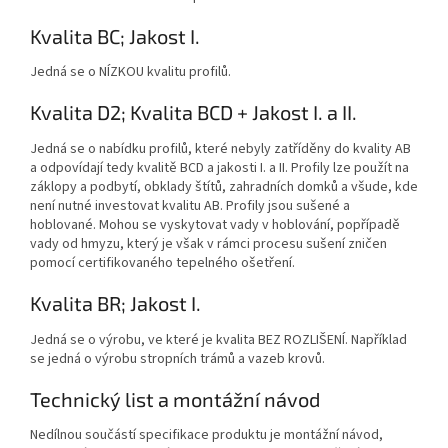
Kvalita BC; Jakost I.
Jedná se o NÍZKOU kvalitu profilů.
Kvalita D2; Kvalita BCD + Jakost I. a II.
Jedná se o nabídku profilů, které nebyly zatříděny do kvality AB
a odpovídají tedy kvalitě BCD a jakosti I. a II. Profily lze použít na
záklopy a podbytí, obklady štítů, zahradních domků a všude, kde
není nutné investovat kvalitu AB. Profily jsou sušené a
hoblované. Mohou se vyskytovat vady v hoblování, popřípadě
vady od hmyzu, který je však v rámci procesu sušení zničen
pomocí certifikovaného tepelného ošetření.
Kvalita BR; Jakost I.
Jedná se o výrobu, ve které je kvalita BEZ ROZLIŠENÍ. Například
se jedná o výrobu stropních trámů a vazeb krovů.
Technický list a montážní návod
Nedílnou součástí specifikace produktu je montážní návod,