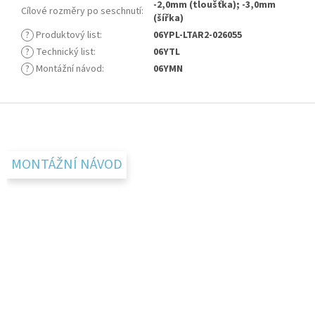
-2,0mm (tloušťka); -3,0mm
Cílové rozměry po seschnutí
:
(šířka)
?
Produktový list
:
06YPL-LTAR2-026055
?
Technický list
:
06YTL
?
Montážní návod
:
06YMN
Z
á
p
a
MONTÁŽNÍ NÁVOD
t
í