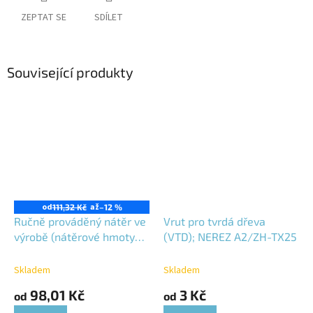
ZEPTAT SE
SDÍLET
Související produkty
od
až
111,32 Kč
–12 %
Ručně prováděný nátěr ve
Vrut pro tvrdá dřeva
výrobě (nátěrové hmoty
(VTD); NEREZ A2/ZH-TX25
na ředidlové bázi)
Skladem
Skladem
98,01 Kč
3 Kč
od
od