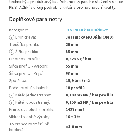
technický a produktový list. Dokumenty jsou ke stažení v sekce
KE STAŽENÍ a určují podrobná kritéria pro hodnocení kvality.
Doplňkové parametry
Kategorie
:
JESENICKÝ-MODŘÍN.cz
?
Druh dřeva
:
Jesenický MODŘÍN (JMD)
Tloušťka profilu
:
26 mm
?
Šířka profilu
:
55 mm
Hmotnost profilu
:
0,828 Kg / bm
Šířka profilu - Výrobní
:
55 mm
Šířka profilu - Krycí
:
63 mm
Spotřeba
:
15,9 bm / m2
Počet profilů v balení
:
10 profilů
?
Nátěr jednostranný
:
0,108 m2 NP / bm profilu
?
Nátěr oboustranný
:
0,159 m2 NP / bm profilu
Průřezová plocha profilu
:
1427 mm2
Vlhkost v době výroby
:
16 ± 3%
Tolerance rozměrů při
±1,0 mm
hoblování
: