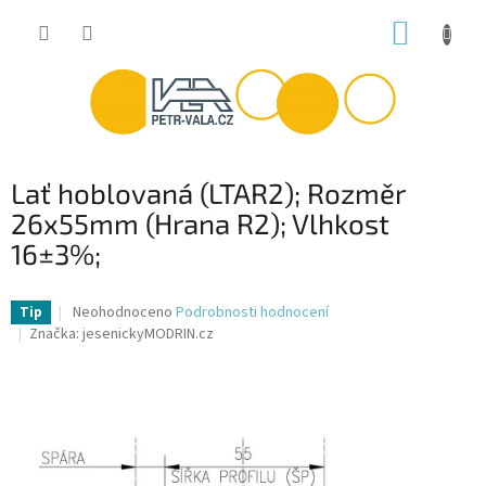
Přejít
NÁKUP
na
obsah
KOŠÍK
Lať hoblovaná (LTAR2); Rozměr
26x55mm (Hrana R2); Vlhkost
16±3%;
Průměrné
Neohodnoceno
Podrobnosti hodnocení
Tip
hodnocení
Značka:
jesenickyMODRIN.cz
produktu
je
0,0
z
5
hvězdiček.