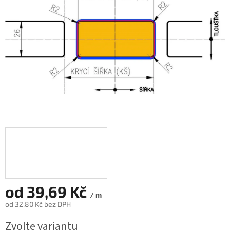
od
39,69 Kč
/ m
od
32,80 Kč
bez DPH
Měrná
Zvolte variantu
cena: