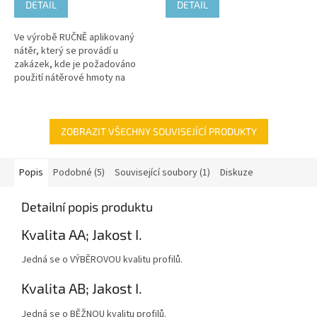
DETAIL
DETAIL
Ve výrobě RUČNĚ aplikovaný
nátěr, který se provádí u
zakázek, kde je požadováno
použití nátěrové hmoty na
ředidlové bázi, popřípadě u
zakázek s celkovou natíranou
plochou do...
ZOBRAZIT VŠECHNY SOUVISEJÍCÍ PRODUKTY
Popis
Podobné (5)
Související soubory (1)
Diskuze
Detailní popis produktu
Kvalita AA; Jakost I.
Jedná se o VÝBĚROVOU kvalitu profilů.
Kvalita AB; Jakost I.
Jedná se o BĚŽNOU kvalitu profilů.