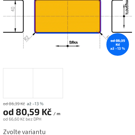
od 86,39
Kč
až –13 %
od 86,39 Kč
až –13 %
od
80,59 Kč
/ m
od
66,60 Kč
bez DPH
Měrná
Zvolte variantu
cena: