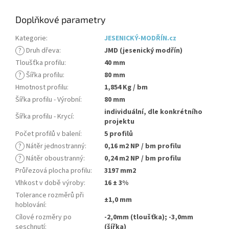
Doplňkové parametry
Kategorie
:
JESENICKÝ-MODŘÍN.cz
?
Druh dřeva
:
JMD (jesenický modřín)
Tloušťka profilu
:
40 mm
?
Šířka profilu
:
80 mm
Hmotnost profilu
:
1,854 Kg / bm
Šířka profilu - Výrobní
:
80 mm
individuální, dle konkrétního
Šířka profilu - Krycí
:
projektu
Počet profilů v balení
:
5 profilů
?
Nátěr jednostranný
:
0,16 m2 NP / bm profilu
?
Nátěr oboustranný
:
0,24 m2 NP / bm profilu
Průřezová plocha profilu
:
3197 mm2
Vlhkost v době výroby
:
16 ± 3%
Tolerance rozměrů při
±1,0 mm
hoblování
:
Cílové rozměry po
-2,0mm (tloušťka); -3,0mm
seschnutí
:
(šířka)