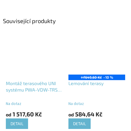
Související produkty
od
649,60 Kč
–10 %
Montáž terasového UNI
Lemování terasy
systému PWA-VDW-TRS s
dvojitým dřevěným roštem
(DDR)
Na dotaz
Na dotaz
1 517,60 Kč
584,64 Kč
od
od
DETAIL
DETAIL