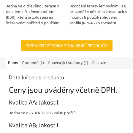
Jedná se o dřevěnou terasu s
Ukončení terasy lemováním, lze
dvojitým dřevěným roštem
provádět v několika variantách s
(DDR), která je založena na
možností použití rohového
štěrkovém polštáři s použitím
profilu (RPA-R2) o rozměru
plastových výškově
66x66mm a latě (LTA-R2)
stavitelných podložek. Všechny
popřípadě terasového profilu...
dřevěné prvky...
ZOBRAZIT VŠECHNY SOUVISEJÍCÍ PRODUKTY
Popis
Podobné (2)
Související soubory (1)
Diskuze
Detailní popis produktu
Ceny jsou uváděny včetně DPH.
Kvalita AA; Jakost I.
Jedná se o VÝBĚROVOU kvalitu profilů.
Kvalita AB; Jakost I.