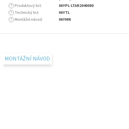
?
Produktový list
:
06YPL-LTAR2040080
?
Technický list
:
06YTL
?
Montážní návod
:
06YMN
Z
á
p
a
MONTÁŽNÍ NÁVOD
t
í