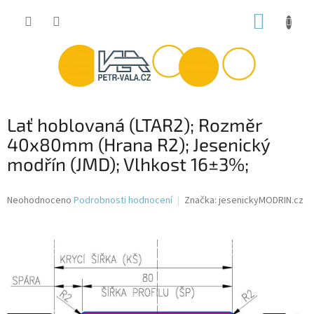
Přejít
NÁKUP
na
obsah
KOŠÍK
Lať hoblovaná (LTAR2); Rozměr
40x80mm (Hrana R2); Jesenický
modřín (JMD); Vlhkost 16±3%;
Průměrné
Neohodnoceno
Podrobnosti hodnocení
Značka:
jesenickyMODRIN.cz
hodnocení
produktu
je
0,0
z
5
hvězdiček.