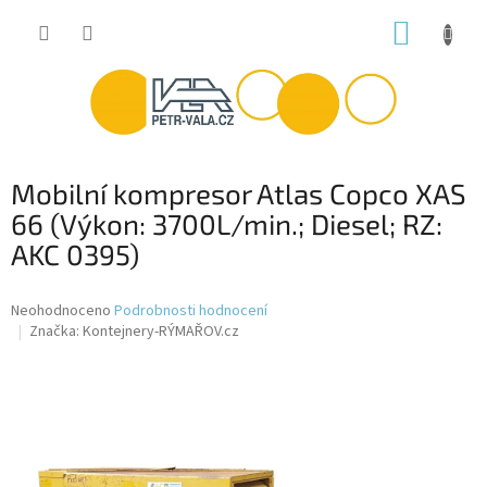
Přejít
NÁKUP
na
obsah
KOŠÍK
Mobilní kompresor Atlas Copco XAS
66 (Výkon: 3700L/min.; Diesel; RZ:
AKC 0395)
Průměrné
Neohodnoceno
Podrobnosti hodnocení
hodnocení
Značka:
Kontejnery-RÝMAŘOV.cz
produktu
je
0,0
z
5
hvězdiček.