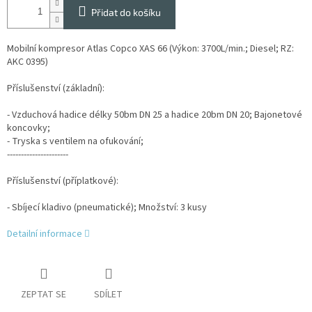
Přidat do košíku
Mobilní kompresor Atlas Copco XAS 66 (Výkon: 3700L/min.; Diesel; RZ:
AKC 0395)
Příslušenství (základní):
- Vzduchová hadice délky 50bm DN 25 a hadice 20bm DN 20; Bajonetové
koncovky;
- Tryska s ventilem na ofukování;
----------------------
Příslušenství (příplatkové):
- Sbíjecí kladivo (pneumatické); Množství: 3 kusy
Detailní informace
ZEPTAT SE
SDÍLET