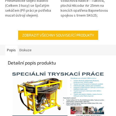
Pneumatické sbíjecí kladivo
Vzduchová hadice - Tlaková,
(Celkem 3 kusy) se špičatým
plochá Hilcodur Air 25mm na
sekáčem (Při práci je potřeba
koncích opatřena Bajonetovou
mazat ústrojí olejem).
spojkou s trnem SKG25;
Příslušenství (příplatkové):-
Mobilní kompresor ATLAS
Copco XAS66...
ZOBRAZIT VŠECHNY SOUVISEJÍCÍ PRODUKTY
Popis
Diskuze
Detailní popis produktu