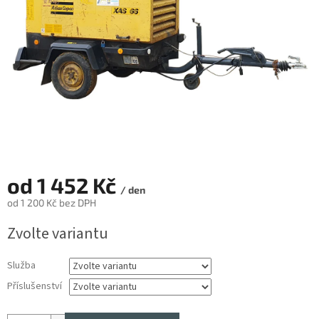
od
1 452 Kč
/ den
od
1 200 Kč
bez DPH
Měrná
Zvolte variantu
cena:
Služba
Příslušenství