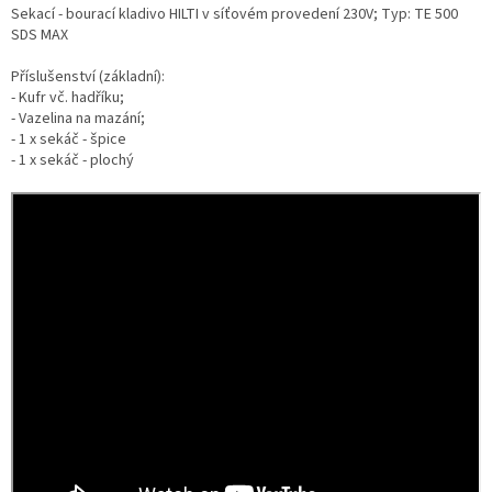
Sekací - bourací kladivo HILTI v síťovém provedení 230V; Typ: TE 500
SDS MAX
Příslušenství (základní):
- Kufr vč. hadříku;
- Vazelina na mazání;
- 1 x sekáč - špice
- 1 x sekáč - plochý