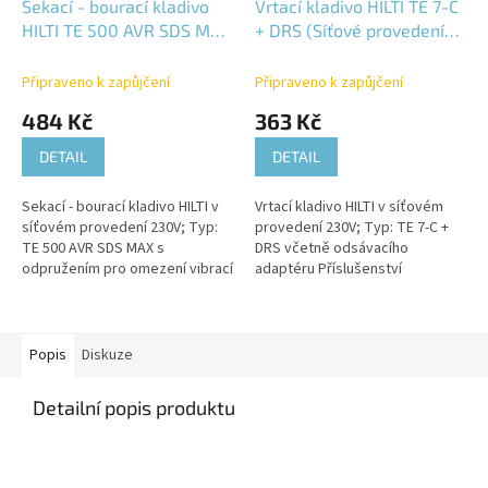
Sekací - bourací kladivo
Vrtací kladivo HILTI TE 7-C
HILTI TE 500 AVR SDS MAX
+ DRS (Síťové provedení
(Síťové provedení 230V)
230V)
Připraveno k zapůjčení
Připraveno k zapůjčení
484 Kč
363 Kč
DETAIL
DETAIL
Sekací - bourací kladivo HILTI v
Vrtací kladivo HILTI v síťovém
síťovém provedení 230V; Typ:
provedení 230V; Typ: TE 7-C +
TE 500 AVR SDS MAX s
DRS včetně odsávacího
odpružením pro omezení vibrací
adaptéru Příslušenství
Příslušenství (základní):- Kufr vč.
(základní):- Kufr vč. hadříku;-
hadříku;- Vazelina na...
Vazelina na mazání;- Odsávací
adaptér...
Popis
Diskuze
Detailní popis produktu