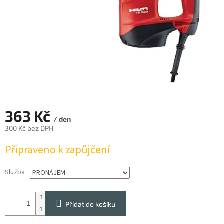
363 Kč
/ den
300 Kč bez DPH
Měrná
Připraveno k zapůjčení
cena:
Služba
Přidat do košíku