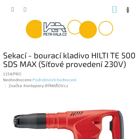
Přejít
NÁKUP
na
obsah
KOŠÍK
Sekací - bourací kladivo HILTI TE 500
SDS MAX (Síťové provedení 230V)
1154/PRO
Průměrné
Neohodnoceno
Podrobnosti hodnocení
hodnocení
Značka:
Kontejnery-RÝMAŘOV.cz
produktu
je
0,0
z
5
hvězdiček.