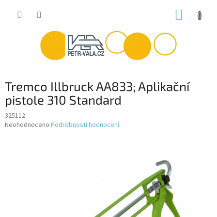
Přejít
NÁKUP
na
obsah
KOŠÍK
Tremco Illbruck AA833; Aplikační
pistole 310 Standard
325112
Průměrné
Neohodnoceno
Podrobnosti hodnocení
hodnocení
produktu
je
0,0
z
5
hvězdiček.