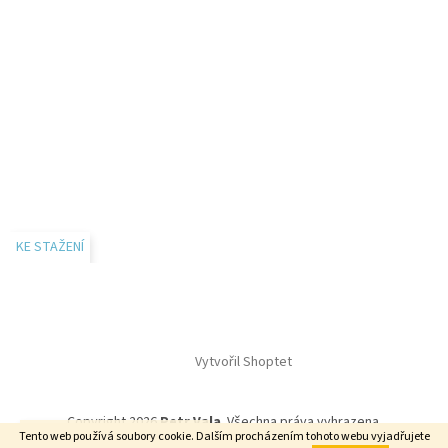
KE STAŽENÍ
Vytvořil Shoptet
Copyright 2026
Petr Vala
. Všechna práva vyhrazena.
E-SHOP je právě ve výstavbě.
Tento web používá soubory cookie. Dalším procházením tohoto webu vyjadřujete