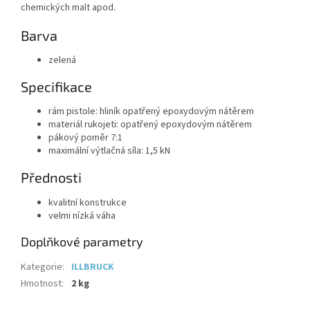
chemických malt apod.
Barva
zelená
Specifikace
rám pistole: hliník opatřený epoxydovým nátěrem
materiál rukojeti: opatřený epoxydovým nátěrem
pákový poměr 7:1
maximální výtlačná síla: 1,5 kN
Přednosti
kvalitní konstrukce
velmi nízká váha
Doplňkové parametry
Kategorie
:
ILLBRUCK
Hmotnost
:
2 kg