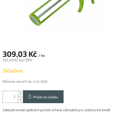
309,03 Kč
/ ks
255,40 Kč bez DPH
Měrná
Skladem
cena:
Můžeme doručit do:
13.8.2026
Přidat do košíku
Základní model aplikační pistole určené výhradně pro vytlačování tmelů