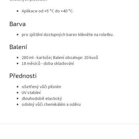
Aplikace od +5 °C do +40 °C.
Barva
pro zjištění dostupných barev klikněte na roletku .
Balení
280 ml - kartuše; Balení obsahuje: 20 kusů
18 měsíců - doba skladování
Přednosti
ošetřený vůči plísním
UV stabilní
dlouhodobě elastický
odolný vůči chemikáliím a oděru
Z
á