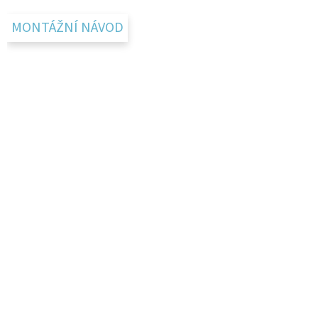
p
a
MONTÁŽNÍ NÁVOD
t
í