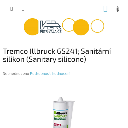
Přejít
NÁKUP
na
obsah
KOŠÍK
Tremco Illbruck GS241; Sanitární
silikon (Sanitary silicone)
Průměrné
Neohodnoceno
Podrobnosti hodnocení
hodnocení
produktu
je
0,0
z
5
hvězdiček.