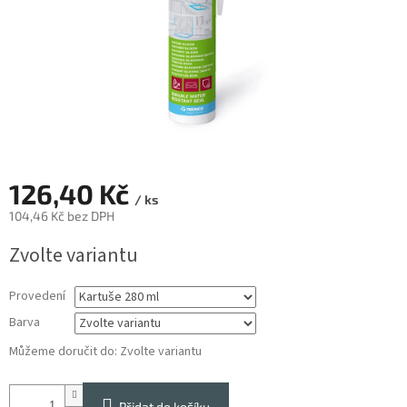
126,40 Kč
/ ks
104,46 Kč bez DPH
Měrná
Zvolte variantu
cena:
Provedení
Barva
Můžeme doručit do:
Zvolte variantu
Přidat do košíku