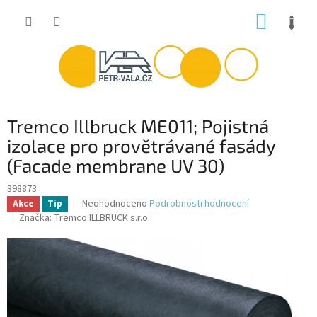
Přejít
NÁKUP
na
obsah
KOŠÍK
Tremco Illbruck ME011; Pojistná
izolace pro provětrávané fasády
(Facade membrane UV 30)
398873
Průměrné
Neohodnoceno
Podrobnosti hodnocení
Akce
Tip
hodnocení
Značka:
Tremco ILLBRUCK s.r.o.
produktu
je
0,0
z
5
hvězdiček.