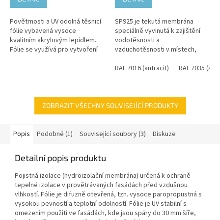
Povětrnosti a UV odolná těsnicí
SP925 je tekutá membrána
fólie vybavená vysoce
speciálně vyvinutá k zajištění
kvalitním akrylovým lepidlem.
vodotěsnosti a
Fólie se využívá pro vytvoření
vzduchotěsnosti v místech,
vzduchotěsné a povětrnosti
která je obtížné utěsnit tmely.
odolné zábrany zejména na...
Díky tomu, že SP925 lze roztírat
RAL 7016 (antracit)
RAL 7035 (svě
stětcem,...
ZOBRAZIT VŠECHNY SOUVISEJÍCÍ PRODUKTY
Popis
Podobné (1)
Související soubory (3)
Diskuze
Detailní popis produktu
Pojistná izolace (hydroizolační membrána) určená k ochraně
tepelné izolace v provětrávaných fasádách před vzdušnou
vlhkostí. Fólie je difuzně otevřená, tzn. vysoce paropropustná s
vysokou pevností a teplotní odolností. Fólie je UV stabilní s
omezením použití ve fasádách, kde jsou spáry do 30 mm šíře,