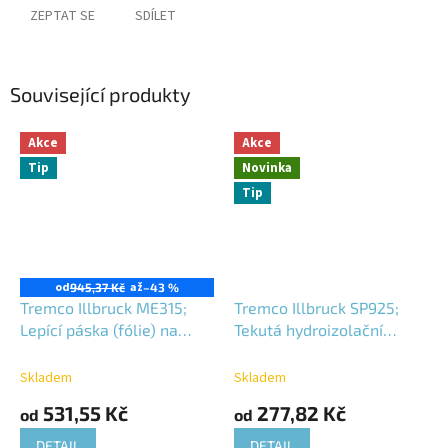
ZEPTAT SE
SDÍLET
Související produkty
Akce
Akce
Tip
Novinka
Tip
Sleva
od
až
945,37 Kč
–43 %
Tremco Illbruck ME315;
Tremco Illbruck SP925;
Lepící páska (fólie) na
Tekutá hydroizolační
spoje a prostupy;
membrána;
Skladem
Skladem
531,55 Kč
277,82 Kč
od
od
DETAIL
DETAIL