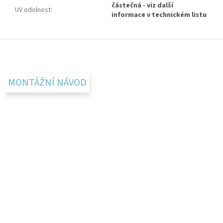
částečná - viz další
UV odolnost
:
informace v technickém listu
Z
á
p
a
MONTÁŽNÍ NÁVOD
t
í