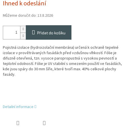
Ihned k odeslání
cena:
Můžeme doručit do:
13.8.2026
Přidat do košíku
Pojistná izolace (hydroizolační membrána) určená k ochraně tepelné
izolace v provětrávaných fasádách před vzdušnou vlhkostí. Fólie je
difuzně otevřená, tzn. vysoce paropropustná s vysokou pevností a
teplotní odolností. Fólie je UV stabilní s omezením použití ve fasádách,
kde jsou spáry do 30 mm šíře, které tvoří max. 40% celkové plochy
fasády.
Detailní informace