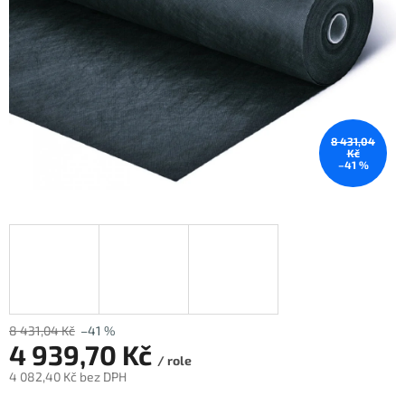
8 431,04
Kč
–41 %
8 431,04 Kč
–41 %
4 939,70 Kč
/ role
4 082,40 Kč bez DPH
Měrná