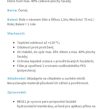
které tvoří max. 40% celkové plochy fasády.
Barva:
Černá;
Balení:
Role v návinem 50m a šířkou 1,5m; Množství: 75 m2 /
Role; Balení = 1 role
Vlastnosti:
Teplotní odolnost až +120 °C;
Odolnost proti protržení;
UV stabilní, do spár max. šíře 30mm a max. 40% plochy
fasády;
Ochrana tepelné izolace v provětrávaných fasádách;
Fólie je opatřená 2 vrstvami voděodolného PES
(polyesteru);
Skladování:
Skladujete na chladném a suchém místě.
Nevystavujte materiál působení UV záření a povětrnosti.
Zpracování:
ME011 je vysoce paro-propustná fasádní
hydroizolační membrána, určená pro aplikaci přímo na