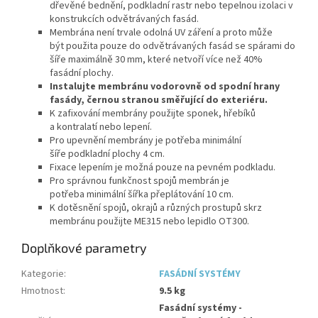
dřevěné bednění, podkladní rastr nebo tepelnou izolaci v
konstrukcích odvětrávaných fasád.
Membrána není trvale odolná UV záření a proto může
být použita pouze do odvětrávaných fasád se spárami do
šíře maximálně 30 mm, které netvoří více než 40%
fasádní plochy.
Instalujte membránu vodorovně od spodní hrany
fasády, černou stranou směřující do exteriéru.
K zafixování membrány použijte sponek, hřebíků
a kontralatí nebo lepení.
Pro upevnění membrány je potřeba minimální
šíře podkladní plochy 4 cm.
Fixace lepením je možná pouze na pevném podkladu.
Pro správnou funkčnost spojů membrán je
potřeba minimální šířka přeplátování 10 cm.
K dotěsnění spojů, okrajů a různých prostupů skrz
membránu použijte ME315 nebo lepidlo OT300.
Doplňkové parametry
Kategorie
:
FASÁDNÍ SYSTÉMY
Hmotnost
:
9.5 kg
Fasádní systémy -