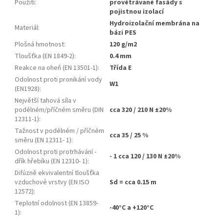
Použití
:
provětrávané fasády s
pojistnou izolací
Hydroizolační membrána na
Materiál
:
bázi PES
Plošná hmotnost
:
120 g/m2
Tloušťka (EN 1849-2)
:
0.4 mm
Reakce na oheň (EN 13501-1)
:
Třída E
Odolnost proti pronikání vody
W1
(EN1928)
:
Největší tahová síla v
podélném/příčném směru (DIN
cca 320 / 210 N ±20%
12311-1)
:
Tažnost v podélném / příčném
cca 35 / 25 %
směru (EN 12311- 1)
:
Odolnost proti protrhávání -
- 1 cca 120 / 130 N ±20%
dřík hřebíku (EN 12310- 1)
:
Difúzně ekvivalentní tloušťka
vzduchové vrstvy (EN ISO
Sd = cca 0.15 m
12572)
:
Teplotní odolnost (EN 13859-
-40°C a +120°C
1)
: