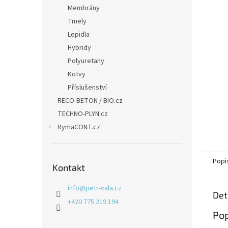
n
Membrány
e
Tmely
l
Lepidla
Hybridy
Polyuretany
Kotvy
Příslušenství
RECO-BETON / BIO.cz
TECHNO-PLYN.cz
RymaCONT.cz
Popi
Kontakt
info
@
petr-vala.cz
Det
+420 775 219 194
Pop