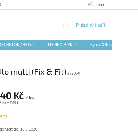
DAJŮ
Přihlášení
NÁKUPNÍ
Prázdný košík
KOŠÍK
CO-BETON / BIO.cz
TECHNO-PLYN.cz
RymaCONT.cz
o multi (Fix & Fit)
327950
,40 Kč
/ ks
č bez DPH
dem
oručit do:
13.8.2026