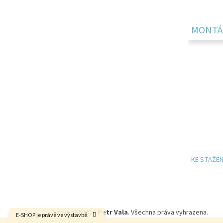
p
a
t
MONTÁ
í
KE STAŽEN
Copyright 2026
Petr Vala
. Všechna práva vyhrazena.
E-SHOP je právě ve výstavbě.