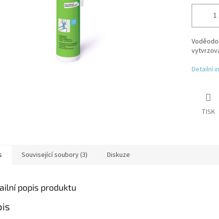
Voděodol
vytvrzová
Detailní 
TISK
s
Související soubory (3)
Diskuze
ailní popis produktu
is