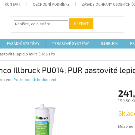
KONTAKT
OBCHODNÍ PODMÍNKY
ZÁSADY OCHRANY OSOBNÍCH Ú
HLEDAT
FASÁDNÍ SYSTÉMY
TERASOVÉ SYSTÉMY
ILLBRUCK
RE
tovité lepidlo multi (Fix & Fit)
co Illbruck PU014; PUR pastovité lepidl
né
noceno
Podrobnosti hodnocení
ní
241
u
199,50 K
Měrná
Skla
cena:
ek.
Můžeme d