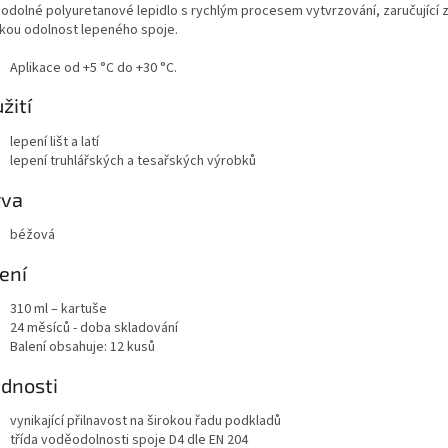
odolné polyuretanové lepidlo s rychlým procesem vytvrzování, zaručující 
kou odolnost lepeného spoje.
Aplikace od +5 °C do +30 °C.
žití
lepení lišt a latí
lepení truhlářských a tesařských výrobků
rva
béžová
lení
310 ml – kartuše
24 měsíců - doba skladování
Balení obsahuje: 12 kusů
dnosti
vynikající přilnavost na širokou řadu podkladů
třída voděodolnosti spoje D4 dle EN 204