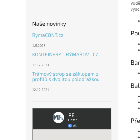
Vodě
vyso
Naše novinky
Pou
RymaCONT.cz
1.5.2026
KONTEJNERY - RÝMAŘOV . CZ
Ba
17.12.2023
Trámový strop se záklopem z
profilů s dvojitou polodrážkou
Ba
12.12.2021
Pře