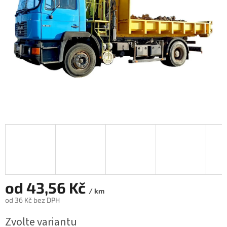
od
43,56 Kč
/ km
od
36 Kč
bez DPH
Měrná
Zvolte variantu
cena: