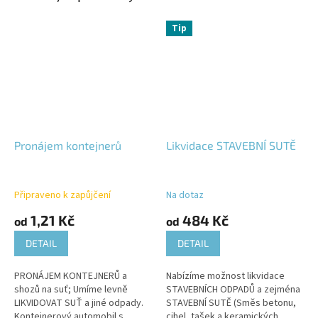
Tip
Pronájem kontejnerů
Likvidace STAVEBNÍ SUTĚ
Připraveno k zapůjčení
Na dotaz
1,21 Kč
484 Kč
od
od
DETAIL
DETAIL
PRONÁJEM KONTEJNERŮ a
Nabízíme možnost likvidace
shozů na suť; Umíme levně
STAVEBNÍCH ODPADŮ a zejména
LIKVIDOVAT SUŤ a jiné odpady.
STAVEBNÍ SUTĚ (Směs betonu,
Kontejnerový automobil s
cihel, tašek a keramických