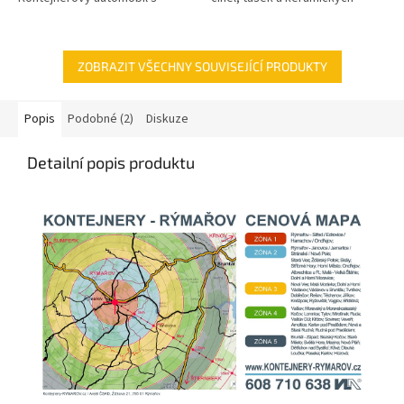
maximální hmotností nákladu: 8
výrobků, která nebezpečné
tun. K dispozici je hydraulická
látky neobsahuje). Hmotnost
ruka o...
(tonáž)...
ZOBRAZIT VŠECHNY SOUVISEJÍCÍ PRODUKTY
Popis
Podobné (2)
Diskuze
Detailní popis produktu