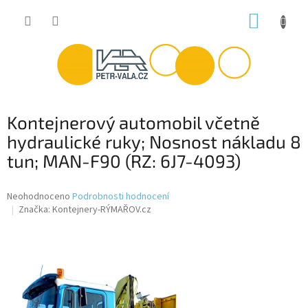
Přejít
NÁKUP
na
obsah
KOŠÍK
Kontejnerový automobil včetně
hydraulické ruky; Nosnost nákladu 8
tun; MAN-F90 (RZ: 6J7-4093)
Průměrné
Neohodnoceno
Podrobnosti hodnocení
hodnocení
Značka:
Kontejnery-RÝMAŘOV.cz
produktu
je
0,0
z
5
hvězdiček.