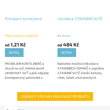
Pronájem kontejnerů
Likvidace STAVEBNÍ SUTĚ
Připraveno k zapůjčení
Na dotaz
1,21 Kč
484 Kč
od
od
DETAIL
DETAIL
PRONÁJEM KONTEJNERŮ a
Nabízíme možnost likvidace
shozů na suť; Umíme levně
STAVEBNÍCH ODPADŮ a zejména
LIKVIDOVAT SUŤ a jiné odpady.
STAVEBNÍ SUTĚ (Směs betonu,
Kontejnerový automobil s
cihel, tašek a keramických
maximální hmotností nákladu: 8
výrobků, která nebezpečné
tun. K dispozici je hydraulická
látky neobsahuje). Hmotnost
ruka o...
(tonáž)...
ZOBRAZIT VŠECHNY SOUVISEJÍCÍ PRODUKTY