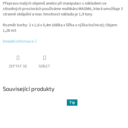
Přepravu malých objemů anebo při manipulaci s nákladem ve
stísněných prostorách používáme multikáru MAGMA, která umožňuje 3
stranné sklápění a max. hmotnost nákladu je 1,9 tuny.
Rozměr korby: 2 x 1,6 x 0,4m (délka x šířka x výška bočnice); Objem:
1,28 m3.
Detailní informace
ZEPTAT SE
SDÍLET
Související produkty
Tip