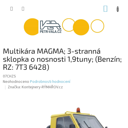
Přejít
NÁKUP
na
obsah
KOŠÍK
Multikára MAGMA; 3-stranná
sklopka o nosnosti 1,9tuny; (Benzín;
RZ: 7T3 6428)
07CHZS
Průměrné
Neohodnoceno
Podrobnosti hodnocení
hodnocení
Značka:
Kontejnery-RÝMAŘOV.cz
produktu
je
0,0
z
5
hvězdiček.