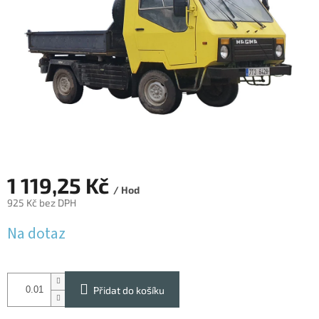
1 119,25 Kč
/ Hod
925 Kč bez DPH
Měrná
Na dotaz
cena:
Přidat do košíku